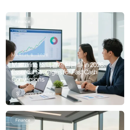
Finance
MARCH 8, 2026
Mastering 소액결제현금화 in 2026:
Essential Strategies for Fast Cash
Conversions
S
Sandra Sanchez
Finance